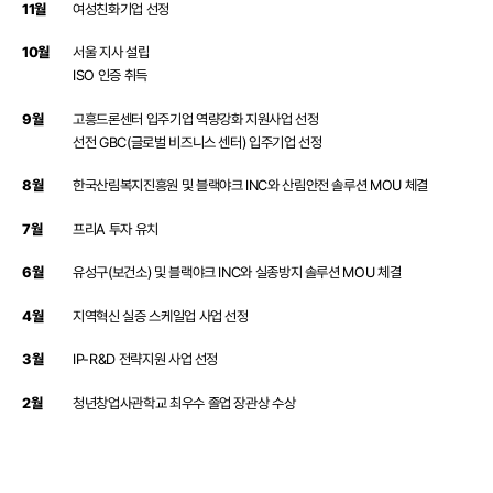
11월
여성친화기업 선정
10월
서울 지사 설립
ISO 인증 취득
9월
고흥드론센터 입주기업 역량강화 지원사업 선정
선전 GBC(글로벌 비즈니스 센터) 입주기업 선정
8월
한국산림복지진흥원 및 블랙야크 INC와 산림안전 솔루션 MOU 체결
7월
프리A 투자 유치
6월
유성구(보건소) 및 블랙야크 INC와 실종방지 솔루션 MOU 체결
4월
지역혁신 실증 스케일업 사업 선정
3월
IP-R&D 전략지원 사업 선정
2월
청년창업사관학교 최우수 졸업 장관상 수상