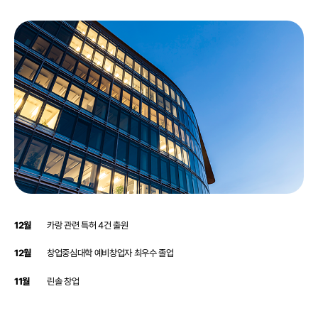
12월
카랑 관련 특허 4건 출원
12월
창업중심대학 예비창업자 최우수 졸업
11월
린솔 창업