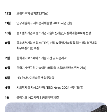
12월
브릿지투자 유치(13.1억원)
11월
연구개발특구 사회문제해결형 R&BD 사업 선정
10월
중소벤처기업부 중소기업기술혁신개발_시장확대형(R&D) 선정
8월
중소벤처기업부 팁스(TIPS) 선정 & 국방기술을 활용한 창업경진대회
최우수상(1등) 수상
7월
한화에어로스페이스 기술이전 및 지분계약
6월
한국기계연구원 기술이전 (비접촉 초음파 트랜스 듀서 기술)
5월
HD 현대사이트솔루션 업무협약
4월
시드투자 유치(4.2억원) / ESG Korea 2024 선정(SKT)
1월
블랙야크 INC 카랑 S 공급계약 체결